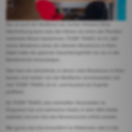
Das ist auch ein Verdienst von Jochen Volland. Ohne
Übertreibung kann man den Kölner als einen der Pioniere
weltweite Reisen bezeichnen. TEDDY TRAVEL im 41. Jahr
seines Bestehens eines der ältesten Reisebüros in Köln.
Dabei hatte der gelernte Steuerfachgehilfe nie vor, in die
Reisebranche einzusteigen.
Über fast vier Jahrzehnte, in denen viele Reisebüros in Köln
kamen und wieder von der Bildfläche verschwanden, hat
sich TEDDY TRAVEL im In- und Ausland als Experte
profiliert.
Da TEDDY TRAVEL alle namhaften Veranstalter im
Programm hat und zahlreiche Hotels in aller Welt direkt
anbietet, können fast alle Reisewünsche erfüllt werden.
Wer gerne mal eine Kreuzfahrt im Mittelmeer oder in der