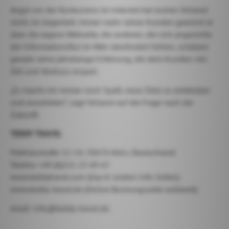
Angst vor der Konkurrenz im Internet hat Jochen Volland
nicht, im Gegenteil. Immer mehr seiner Kunden gewinnt er
über die eigene Webseite, die anderen, die sich angesichts
der Informationsflut im Web überfordert fühlen, schätzen
gerade seine jahrelange Erfahrung, die dem Kunden viel
Zeit und Verdruss erspart.
„Es macht mir immer noch Spaß, neue Ziele zu entdecken
und anzubieten“, sagt Volland auf die Frage nach der
Zukunft.
TEDDY TRAVEL
Mathiasstraße 12-14, 50676 Köln, Deutschland
Telefon +49 (0)221 23 49 67
www.teddytravel.com (Gay & Lesben Info Seiten)
www.teddy-travel.de (Online Buchungsseite weltweit)
email:
i
n
f
o
@
t
e
d
d
y
-
t
r
a
v
e
l
.
d
e
.