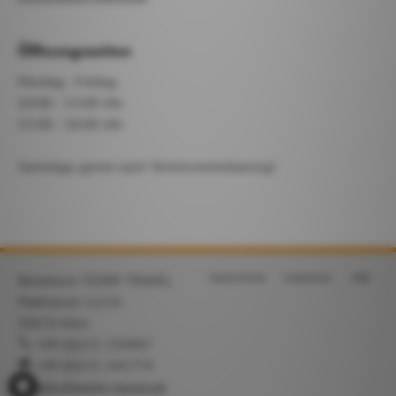
Öffnungszeiten
Montag - Freitag
10:00 - 13:00 Uhr
15:00 - 18:00 Uhr
Samstags gerne nach Terminvereinbarung!
Datenschutz
Impressum
AGB
Reisebüro TEDDY TRAVEL
Mathiasstr 12/14
50676 Köln
+49 (0)221 234967
+49 (0)221 241774
info@teddy-travel.de