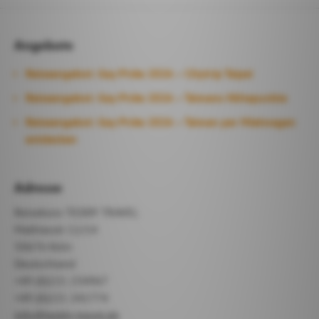
Angebote
Reiseangebot: Gay Pride 2026 – Citytrip Taipei
Reiseangebot: Gay Pride 2026 – Taiwans Höhepunkte
Reiseangebot: Gay Pride 2026 – Taiwan per Mietwagen
entdecken
Adresse
Reisebüro TEDDY TRAVEL
Mathiasstr 12/14
50676 Köln
Deutschland
+49 (0)221 234967
+49 (0)221 241774
info@teddy-travel.de