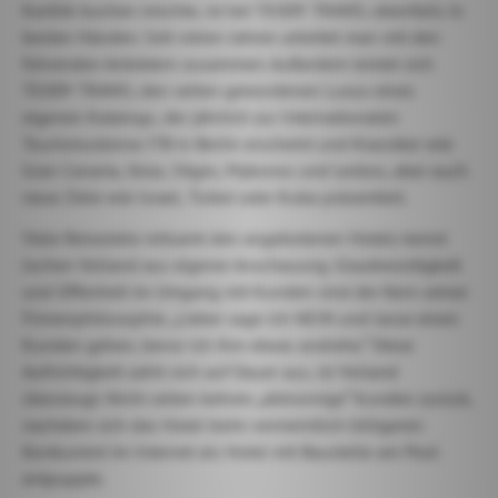
Karibik buchen möchte, ist bei TEDDY TRAVEL ebenfalls in
besten Händen. Seit vielen Jahren arbeitet man mit den
führenden Anbietern zusammen. Außerdem leistet sich
TEDDY TRAVEL den selten gewordenen Luxus eines
eigenen Katalogs, der jährlich zur Internationalen
Tourismusbörse ITB in Berlin erscheint und Klassiker wie
Gran Canaria, Ibiza, Sitges, Mykonos und Lesbos, aber auch
neue Ziele wie Israel, Türkei oder Kuba präsentiert.
Viele Reiseziele mitsamt den angebotenen Hotels kennt
Jochen Volland aus eigener Anschauung. Glaubwürdigkeit
und Offenheit im Umgang mit Kunden sind der Kern seiner
Firmenphilosophie. „Lieber sage ich NEIN und lasse einen
Kunden gehen, bevor ich ihm etwas andrehe.“ Diese
Aufrichtigkeit zahlt sich auf Dauer aus, ist Volland
überzeugt. Nicht selten kehren „abtrünnige“ Kunden zurück,
nachdem sich das Hotel beim vermeintlich billigeren
Konkurrent im Internet als Hotel mit Baustelle am Pool
entpuppte.